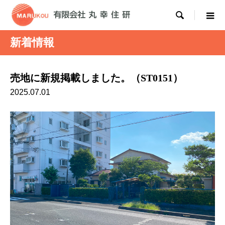

新着情報
売地に新規掲載しました。（ST0151）
2025.07.01