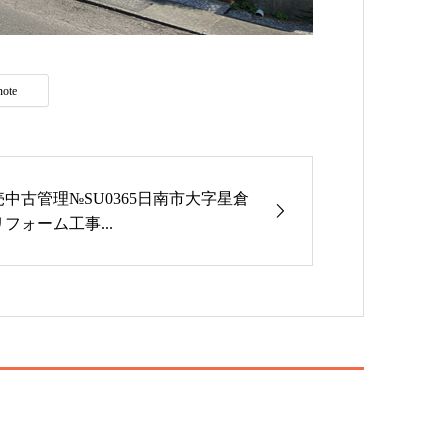
note
売中古管理№SU0365日南市大字星倉
リフォーム工事...