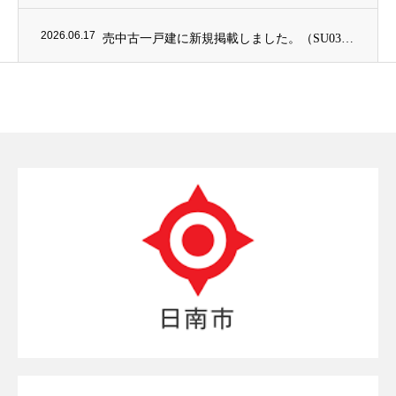
2026.06.17
売中古一戸建に新規掲載しました。（SU0378）