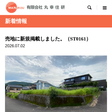

新着情報
売地に新規掲載しました。（ST0161）
2026.07.02