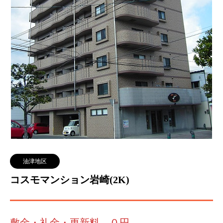
油津地区
コスモマンション岩崎(2K)
敷金・礼金・更新料 ０円