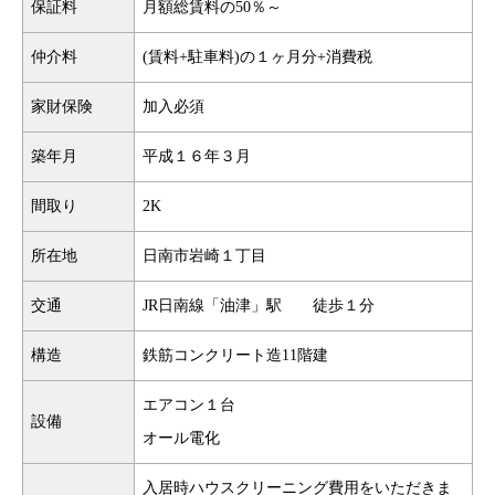
保証料
月額総賃料の50％～
仲介料
(賃料+駐車料)の１ヶ月分+消費税
家財保険
加入必須
築年月
平成１６年３月
間取り
2K
所在地
日南市岩崎１丁目
交通
JR日南線「油津」駅 徒歩１分
構造
鉄筋コンクリート造11階建
エアコン１台
設備
オール電化
入居時ハウスクリーニング費用をいただきま