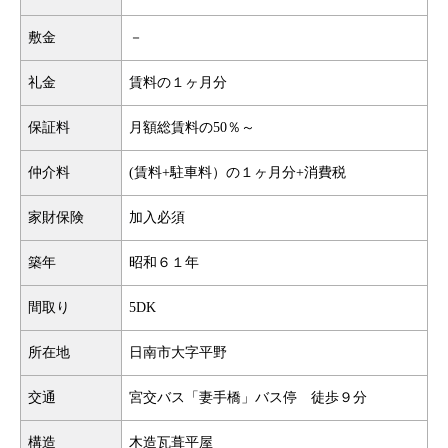
敷金
－
礼金
賃料の１ヶ月分
保証料
月額総賃料の50％～
仲介料
(賃料+駐車料）の１ヶ月分+消費税
家財保険
加入必須
築年
昭和６１年
間取り
5DK
所在地
日南市大字平野
交通
宮交バス「妻手橋」バス停 徒歩９分
構造
木造瓦葺平屋