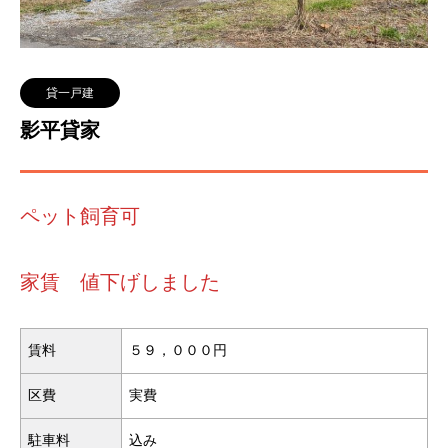
貸一戸建
影平貸家
ペット飼育可
家賃 値下げしました
賃料
５９，０００円
区費
実費
駐車料
込み