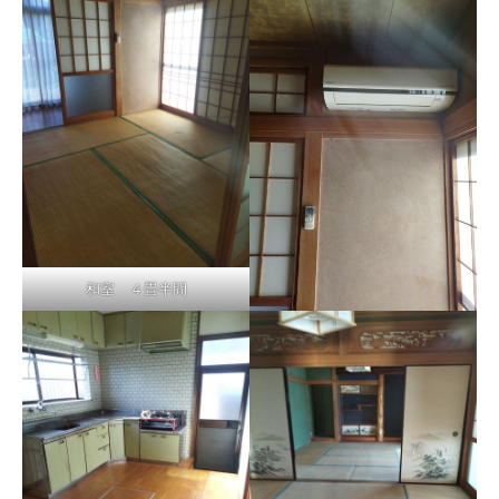
和室 ４畳半間