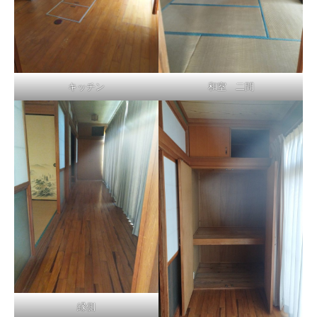
キッチン
和室 二間
縁側