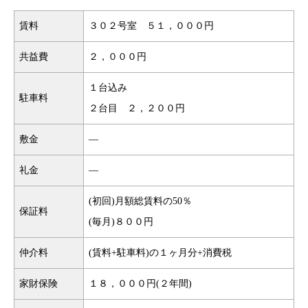
賃料
３０２号室 ５１，０００円
共益費
２，０００円
１台込み
駐車料
２台目 ２，２００円
敷金
―
礼金
―
(初回)月額総賃料の50％
保証料
(毎月)８００円
仲介料
(賃料+駐車料)の１ヶ月分+消費税
家財保険
１８，０００円(２年間)