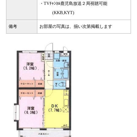
・TVﾁｬﾝﾈﾙ鹿児島放送２局視聴可能
(KKB,KYT)
備考
お部屋の写真は、揃い次第掲載します