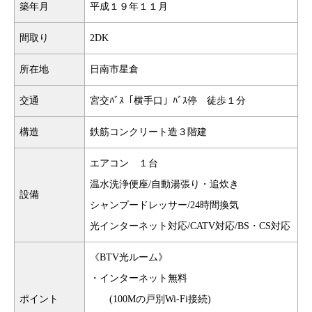
築年月
平成１９年１１月
間取り
2DK
所在地
日南市星倉
交通
宮交ﾊﾞｽ「横手口」ﾊﾞｽ停 徒歩１分
構造
鉄筋コンクリート造３階建
エアコン １台
温水洗浄便座/自動湯張り・追炊き
設備
シャンプードレッサー/24時間換気
光インターネット対応/CATV対応/BS・CS対応
《BTV光ルーム》
・インターネット無料
ポイント
(100Mの戸別Wi-Fi接続)