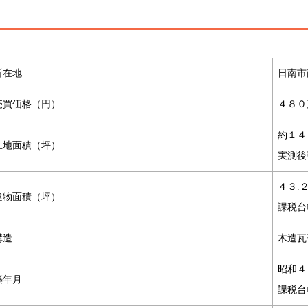
所在地
日南市
売買価格（円）
４８０
約１４
土地面積（坪）
実測後
４３.
建物面積（坪）
課税台
構造
木造瓦
昭和４
築年月
課税台