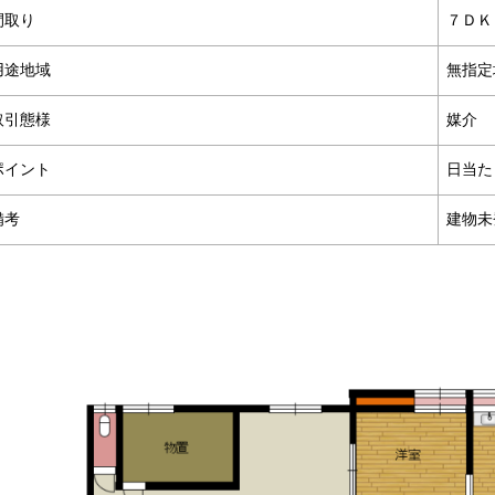
間取り
７ＤＫ
用途地域
無指定
取引態様
媒介
ポイント
日当た
備考
建物未