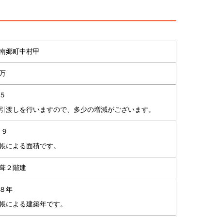
南郷町中村甲
万
５
引渡しを行いますので、多少の増減がございます。
２９
帳による面積です。
葺２階建
８年
帳による建築年です。