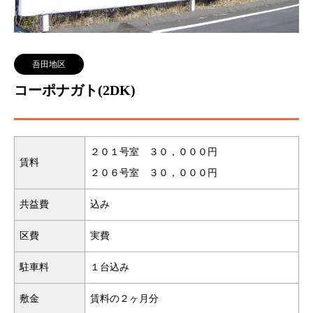
吾田地区
コーポナガト(2DK)
２０１号室 ３０，０００円
賃料
２０６号室 ３０，０００円
共益費
込み
区費
実費
駐車料
１台込み
敷金
賃料の２ヶ月分