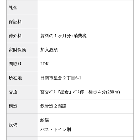
礼金
―
保証料
―
仲介料
賃料の１ヶ月分+消費税
家財保険
加入必須
間取り
2DK
所在地
日南市星倉２丁目6-1
交通
宮交ﾊﾞｽ『星倉』ﾊﾞｽ停 徒歩４分(280ｍ)
構造
鉄骨造２階建
給湯
設備
バス・トイレ別