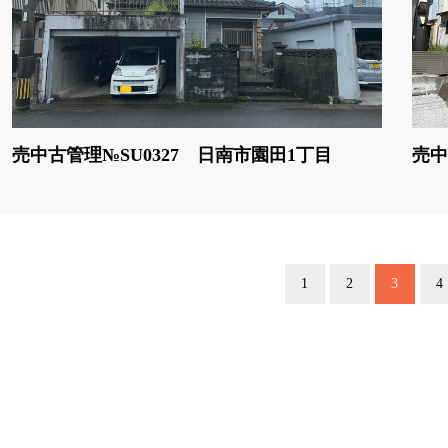
売中古管理№SU0327 日南市園田1丁目
売中
1
2
3
4