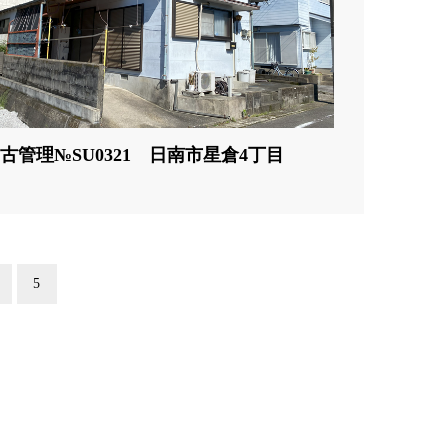
古管理№SU0321 日南市星倉4丁目
5