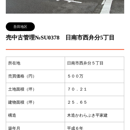
吾田地区
売中古管理№SU0378 日南市西弁分5丁目
所在地
日南市西弁分５丁目
売買価格（円）
５００万
土地面積（坪）
７０．２１
建物面積（坪）
２５．６５
構造
木造かわらぶき平家建
築年月
平成６年