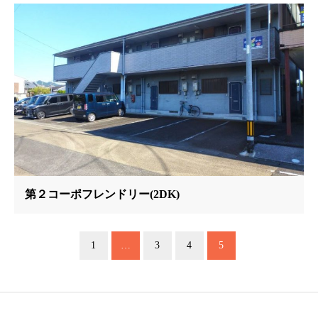
第２コーポフレンドリー(2DK)
1
…
3
4
5